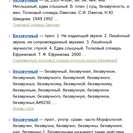
беззвучный
— БЕЗЗВУЧНЫЙ, ая, ое; чен, чна.
3
Неслышный, едва слышный. Б. плач. | сущ. беззвучность, и,
жен. Толковый словарь Ожегова. С.И. Ожегов, Н.Ю.
Шведова. 1949 1992 …
Толковый словарь Ожегова
Беззвучный
— прил. 1. Не издающий звуков. 2. Лишённый
4
звуков, не сопровождаемый звуками. 3. Лишённый
звучности; глухой. 4. Едва слышный. Толковый словарь
Ефремовой. Т. Ф. Ефремова. 2000 …
Современный толковый словарь русского языка Ефремовой
беззвучный
— беззвучный, беззвучная, беззвучное,
5
беззвучные, беззвучного, беззвучной, беззвучного,
беззвучных, беззвучному, беззвучной, беззвучному,
беззвучным, беззвучный, беззвучную, беззвучное,
беззвучные, беззвучного, беззвучную, беззвучное,
беззвучных,&#8230; …
Формы слов
беззвучный
— прил., употр. сравн. часто Морфология:
6
беззвучен, беззвучна, беззвучно, беззвучны; беззвучнее;
нар. беззвучно 1. Беззвучными называют такие действия