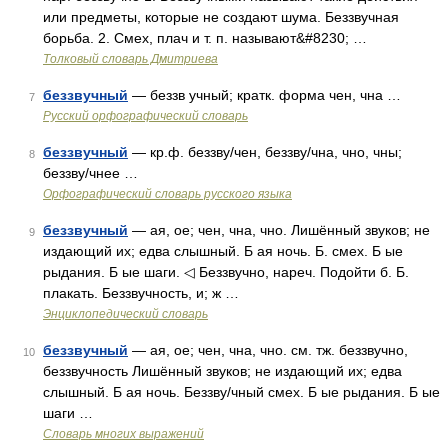
или предметы, которые не создают шума. Беззвучная
борьба. 2. Смех, плач и т. п. называют&#8230; …
Толковый словарь Дмитриева
беззвучный
— беззв учный; кратк. форма чен, чна …
7
Русский орфографический словарь
беззвучный
— кр.ф. беззву/чен, беззву/чна, чно, чны;
8
беззву/чнее …
Орфографический словарь русского языка
беззвучный
— ая, ое; чен, чна, чно. Лишённый звуков; не
9
издающий их; едва слышный. Б ая ночь. Б. смех. Б ые
рыдания. Б ые шаги. ◁ Беззвучно, нареч. Подойти б. Б.
плакать. Беззвучность, и; ж …
Энциклопедический словарь
беззвучный
— ая, ое; чен, чна, чно. см. тж. беззвучно,
10
беззвучность Лишённый звуков; не издающий их; едва
слышный. Б ая ночь. Беззву/чный смех. Б ые рыдания. Б ые
шаги …
Словарь многих выражений