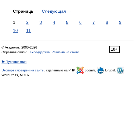
Страницы
Следующая
→
1
2
3
4
5
6
7
8
9
10
11
© Академик, 2000-2026
18+
Обратная связь:
Техподдержка
,
Реклама на сайте
👣 Путешествия
Экспорт словарей на сайты
, сделанные на PHP,
Joomla,
Drupal,
WordPress, MODx.